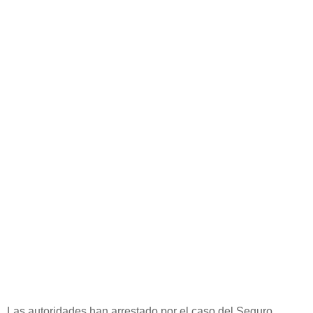
Las autoridades han arrestado por el caso del Seguro