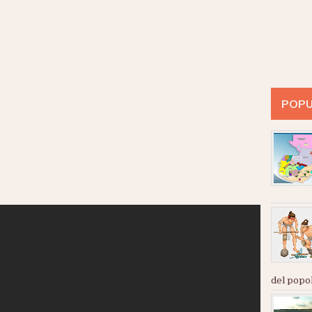
POPU
del popol