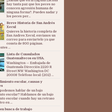
¿Sabías que en la Laguna Lachuá
hay tanta paz que los peces no
conocen agresión humana de
ninguna forma?. Puedes nadar y
los peces per...
Breve Historia de San Andrés
Xecul
Quieres la historia completa de
San Andres Xecul, envianos un
correo para enviartelo ya que
consta de 800 páginas.
tes ...
Lista de Consulados
Guatemaltecos en USA.
Washington — Embajada de
Guatemala Dirección 2220 R
Street NW Washington DC
20008 Teléfono local: (202) ...
dimiento escolar, causas y
es
podemos hablar de un bajo
nto escolar? Hablamos de un bajo
nto escolar cuando hay un retraso
ivo en ...
en busca de trabajo