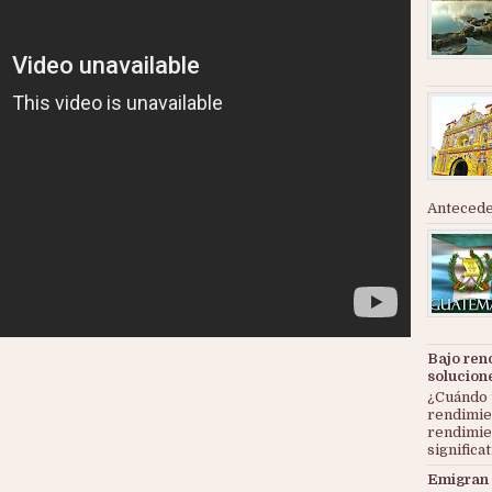
Anteceden
Bajo ren
solucion
¿Cuándo 
rendimie
rendimie
significat
Emigran 