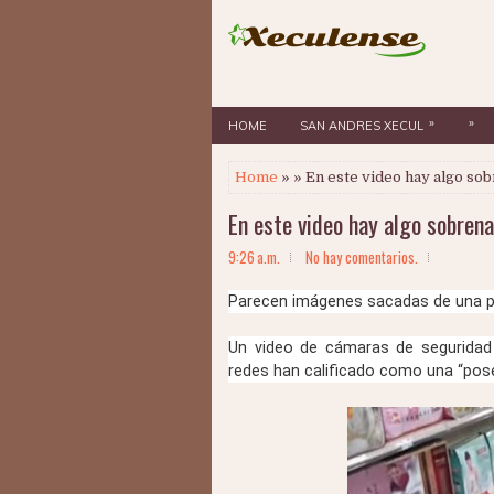
»
»
HOME
SAN ANDRES XECUL
Home
» » En este video hay algo so
En este video hay algo sobren
9:26 a.m.
No hay comentarios.
Parecen imágenes sacadas de una pel
Un video de cámaras de seguridad
redes han calificado como una “pose