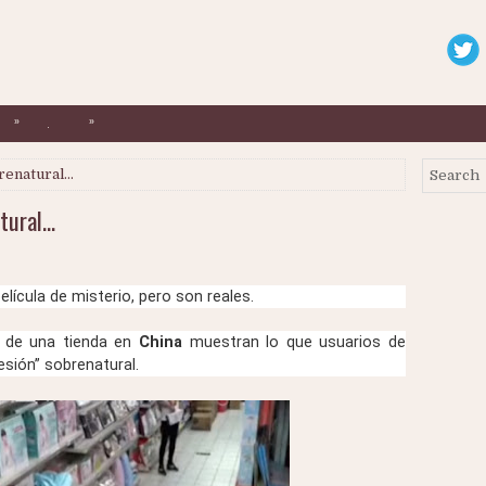
»
»
.
brenatural…
atural…
ícula de misterio, pero son reales.
 de una tienda en
China
muestran lo que usuarios de
sión” sobrenatural.