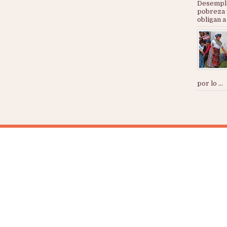
Desemple
pobreza 
obligan a
por lo ...