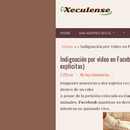
»
»
HOME
SAN ANDRES XECUL
Home
» » Indignación por video en 
Indignación por video en Fac
explícitas)
2:29 p.m.
No hay comentarios.
Imágenes muestran a dos sujetos roci
dentro de un cubo
A pesar de la petición colocada en
Ca
animales,
Facebook
mantiene su deci
mientras es quemado vivo.