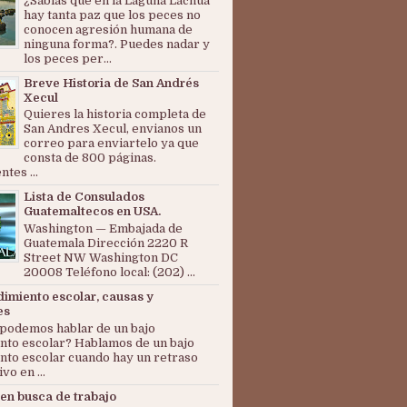
¿Sabías que en la Laguna Lachuá
hay tanta paz que los peces no
conocen agresión humana de
ninguna forma?. Puedes nadar y
los peces per...
Breve Historia de San Andrés
Xecul
Quieres la historia completa de
San Andres Xecul, envianos un
correo para enviartelo ya que
consta de 800 páginas.
tes ...
Lista de Consulados
Guatemaltecos en USA.
Washington — Embajada de
Guatemala Dirección 2220 R
Street NW Washington DC
20008 Teléfono local: (202) ...
dimiento escolar, causas y
es
podemos hablar de un bajo
nto escolar? Hablamos de un bajo
nto escolar cuando hay un retraso
ivo en ...
en busca de trabajo