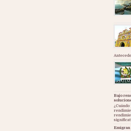
Anteceden
Bajo ren
solucion
¿Cuándo 
rendimie
rendimie
significat
Emigran 