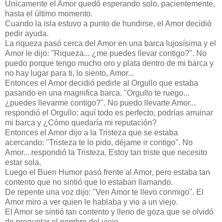
Únicamente el Amor quedó esperando solo, pacientemente,
hasta el último momento.
Cuando la isla estuvo a punto de hundirse, el Amor decidió
pedir ayuda.
La riqueza pasó cerca del Amor en una barca lujosísima y el
Amor le dijo: "Riqueza... ¿me puedes llevar contigo?". No
puedo porque tengo mucho oro y plata dentro de mi barca y
no hay lugar para ti, lo siento, Amor...
Entonces el Amor decidió pedirle al Orgullo que estaba
pasando en una magnifica barca. "Orgullo te ruego...
¿puedes llevarme contigo?". No puedo llevarte Amor...
respondió el Orgullo: aquí todo es perfecto, podrías arruinar
mi barca y ¿Cómo quedaría mi reputación?
Entonces el Amor dijo a la Tristeza que se estaba
acercando: "Tristeza te lo pido, déjame ir contigo". No
Amor... respondió la Tristeza. Estoy tan triste que necesito
estar sola.
Luego el Buen Humor pasó frente al Amor, pero estaba tan
contento que no sintió que lo estaban llamando.
De repente una voz dijo: "Ven Amor te llevo conmigo". El
Amor miro a ver quien le hablaba y vio a un viejo.
El Amor se sintió tan contento y lleno de goza que se olvidó
de preguntar el nombre del viejo.