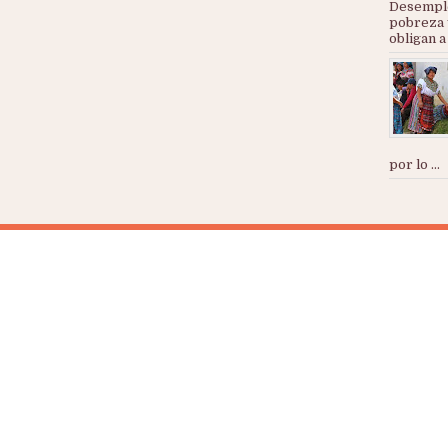
Desemple
pobreza 
obligan a
por lo ...