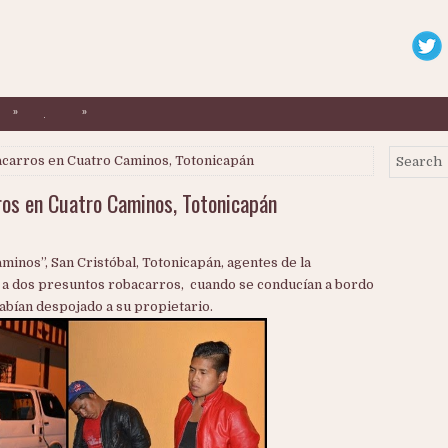
»
»
.
acarros en Cuatro Caminos, Totonicapán
ros en Cuatro Caminos, Totonicapán
inos”, San Cristóbal, Totonicapán, agentes de la
 a dos presuntos robacarros, cuando se conducían a bordo
bían despojado a su propietario.