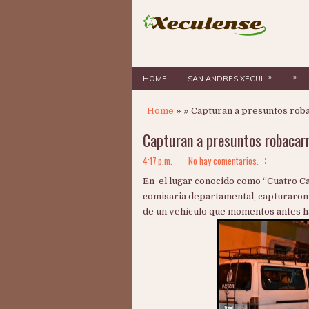
»
»
HOME
SAN ANDRES XECUL
Home
» » Capturan a presuntos rob
Capturan a presuntos robacar
4:17 p.m.
No hay comentarios.
En el lugar conocido como “Cuatro Cam
comisaria departamental, capturaron
de un vehículo que momentos antes ha