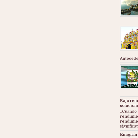
Anteceden
Bajo ren
solucion
¿Cuándo 
rendimie
rendimie
significat
Emigran 