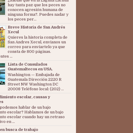
¿Sabías que en la Laguna Lachuá
hay tanta paz que los peces no
conocen agresión humana de
ninguna forma?. Puedes nadar y
los peces per...
Breve Historia de San Andrés
Xecul
Quieres la historia completa de
San Andres Xecul, envianos un
correo para enviartelo ya que
consta de 800 páginas.
tes ...
Lista de Consulados
Guatemaltecos en USA.
Washington — Embajada de
Guatemala Dirección 2220 R
Street NW Washington DC
20008 Teléfono local: (202) ...
dimiento escolar, causas y
es
podemos hablar de un bajo
nto escolar? Hablamos de un bajo
nto escolar cuando hay un retraso
ivo en ...
en busca de trabajo