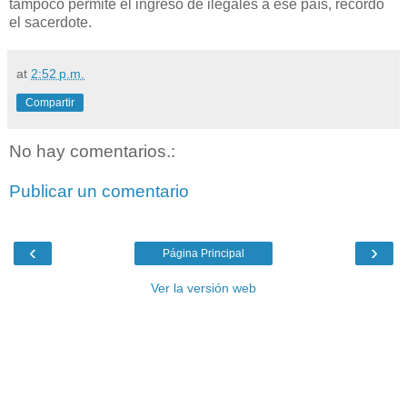
tampoco permite el ingreso de ilegales a ese país, recordó
el sacerdote.
at
2:52 p.m.
Compartir
No hay comentarios.:
Publicar un comentario
‹
›
Página Principal
Ver la versión web