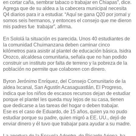
en cortar caña, sembrar tabaco o trabajar en Chiapas”, dice.
Agrega que de su aldea a la cabecera municipal necesita
Q4 diarios para ir a estudiar. “Aquí se gana Q20 por jornal y
somos seis hermanos, y entonces el consejo que me dieron
mis padres fue trabajar”, afirma.
En Sololá la situación es parecida. Unos 40 estudiantes de
la comunidad Chuimanzana deben caminar cinco
kilómetros para asistir al plantel de educación básica. Isidra
Orozco, alcaldesa comunitaria, señala que no han podido
construir un instituto por falta de terreno y la pobreza de la
población no permite que colaboren con dinero.
Byron Jerónimo Enríquez, del Consejo Comunitario de la
aldea Ixcanal, San Agustín Acasaguastlán, El Progreso,
indica que los niños de escasos recursos dejan de estudiar
porque el plantel les queda muy lejos de su casa, tienen
que dedicarse a las tareas del hogar o deben trabajar.
Ese es el caso de Eduardo, de 15 años, quien ya no pudo
estudiar porque su padre, quien migró a EE. UU., dejó de
enviar dinero y él tuvo que trabajar para ayudar a su madre.
La apertura de la Escuela Adentro, de Ricardo Arjona, ha