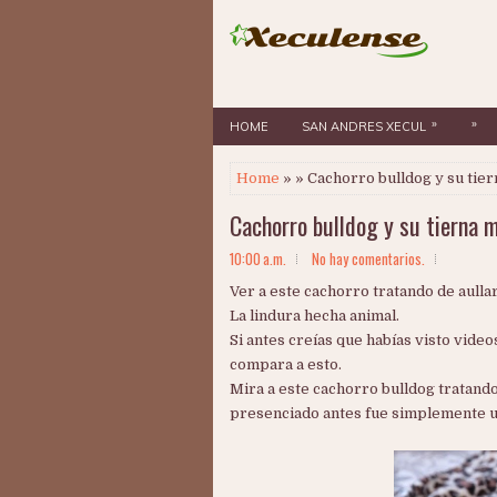
»
»
HOME
SAN ANDRES XECUL
Home
» » Cachorro bulldog y su tier
Cachorro bulldog y su tierna m
10:00 a.m.
No hay comentarios.
Ver a este cachorro tratando de aulla
La lindura hecha animal.
Si antes creías que habías visto video
compara a esto.
Mira a este cachorro bulldog tratando
presenciado antes fue simplemente u