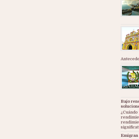
Anteceden
Bajo ren
solucion
¿Cuándo 
rendimie
rendimie
significat
Emigran 