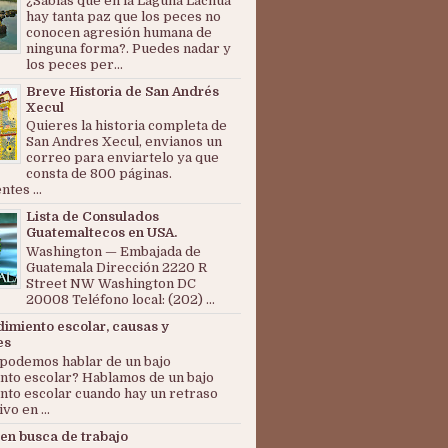
¿Sabías que en la Laguna Lachuá
hay tanta paz que los peces no
conocen agresión humana de
ninguna forma?. Puedes nadar y
los peces per...
Breve Historia de San Andrés
Xecul
Quieres la historia completa de
San Andres Xecul, envianos un
correo para enviartelo ya que
consta de 800 páginas.
tes ...
Lista de Consulados
Guatemaltecos en USA.
Washington — Embajada de
Guatemala Dirección 2220 R
Street NW Washington DC
20008 Teléfono local: (202) ...
dimiento escolar, causas y
es
podemos hablar de un bajo
nto escolar? Hablamos de un bajo
nto escolar cuando hay un retraso
ivo en ...
en busca de trabajo