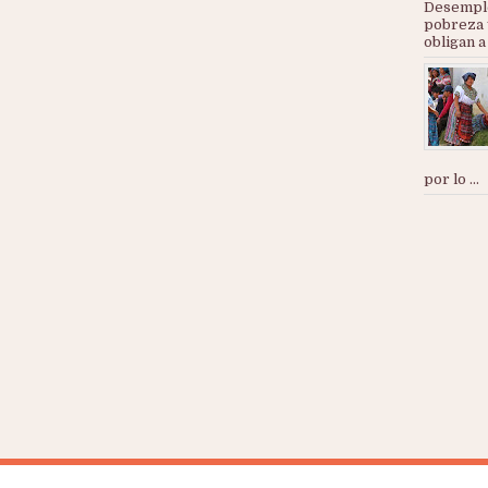
Desemple
pobreza 
obligan a
por lo ...