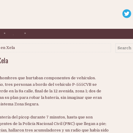
»
»
.
 en Xela
Xela
s hombres que hurtaban componentes de vehículos.
año, tres personas a bordo del vehículo P-555CVB se
e en la 8a calle, final de la 12 avenida, zona 1; dos de
an su plan para robar la batería, sin imaginar que eran
sistema Zona Segura.
 batería del picop durante 7 minutos, hasta que son
ntes de la Policía Nacional Civil (PNC) que llegan a pie;
cían, hallaron tres acumuladores y un radio que había sido