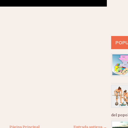
POPU
del popol
Página Principal
Entrada antigua →