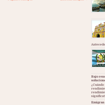
Anteceden
Bajo ren
solucion
¿Cuándo 
rendimie
rendimie
significat
Emigran 