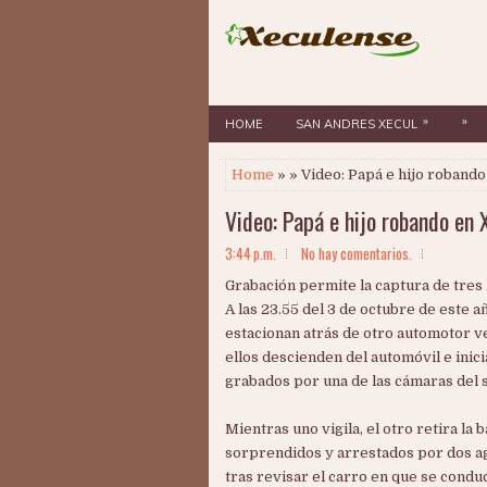
»
»
HOME
SAN ANDRES XECUL
Home
» » Video: Papá e hijo robando
Video: Papá e hijo robando en 
3:44 p.m.
No hay comentarios.
Grabación permite la captura de tre
A las 23.55 del 3 de octubre de este 
estacionan atrás de otro automotor verd
ellos descienden del automóvil e inici
grabados por una de las cámaras del 
Mientras uno vigila, el otro retira la
sorprendidos y arrestados por dos age
tras revisar el carro en que se condu