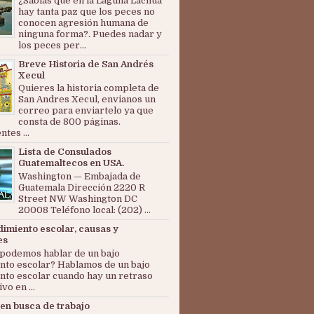
¿Sabías que en la Laguna Lachuá
hay tanta paz que los peces no
conocen agresión humana de
ninguna forma?. Puedes nadar y
los peces per...
Breve Historia de San Andrés
Xecul
Quieres la historia completa de
San Andres Xecul, envianos un
correo para enviartelo ya que
consta de 800 páginas.
tes ...
Lista de Consulados
Guatemaltecos en USA.
Washington — Embajada de
Guatemala Dirección 2220 R
Street NW Washington DC
20008 Teléfono local: (202) ...
dimiento escolar, causas y
es
podemos hablar de un bajo
nto escolar? Hablamos de un bajo
nto escolar cuando hay un retraso
ivo en ...
en busca de trabajo