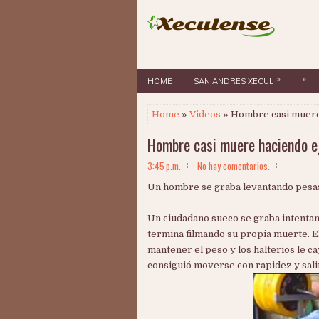
»
»
HOME
SAN ANDRES XECUL
Home
»
Videos
» Hombre casi muere 
Hombre casi muere haciendo e
3:45 p.m.
No hay comentarios.
Un hombre se graba levantando pesas
Un ciudadano sueco se graba intentand
termina filmando su propia muerte. E
mantener el peso y los halterios le 
consiguió moverse con rapidez y sali