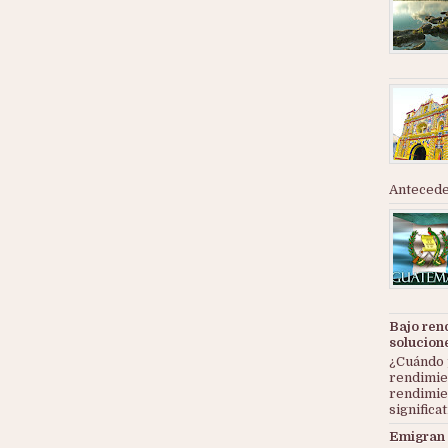
Anteceden
Bajo ren
solucion
¿Cuándo 
rendimie
rendimie
significat
Emigran 