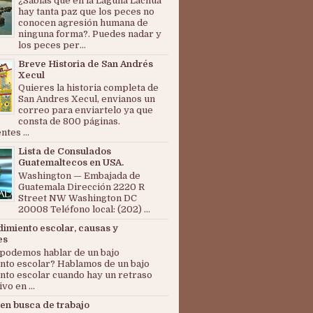
¿Sabías que en la Laguna Lachuá
hay tanta paz que los peces no
conocen agresión humana de
ninguna forma?. Puedes nadar y
los peces per...
Breve Historia de San Andrés
Xecul
Quieres la historia completa de
San Andres Xecul, envianos un
correo para enviartelo ya que
consta de 800 páginas.
tes ...
Lista de Consulados
Guatemaltecos en USA.
Washington — Embajada de
Guatemala Dirección 2220 R
Street NW Washington DC
20008 Teléfono local: (202) ...
dimiento escolar, causas y
es
podemos hablar de un bajo
nto escolar? Hablamos de un bajo
nto escolar cuando hay un retraso
ivo en ...
en busca de trabajo