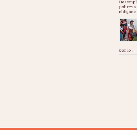
Desemple
pobreza 
obligan a
por lo ...