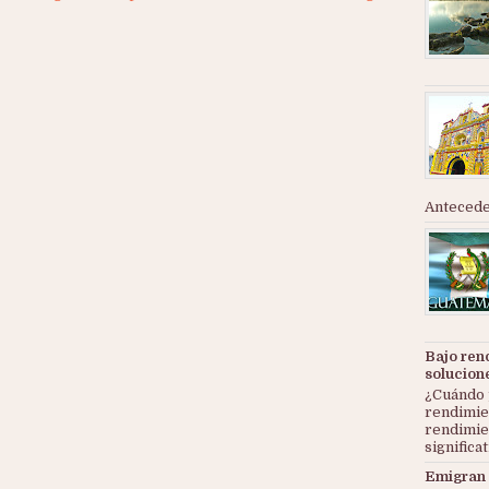
Anteceden
Bajo ren
solucion
¿Cuándo 
rendimie
rendimie
significat
Emigran 