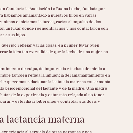
 en Cantabria la Asociación La Buena Leche, fundada por
ya habíamos amamantado a nuestros hijos en varias
eunimos e iniciamos la tarea gracias al impulso de dos
aron un lugar donde reencontrarnos y nos contactaron con
 a sus hijos.
uerido reflejar varias cosas, en primer lugar buen
ar la idea tan extendida de que la leche de una mujer no
sentimiento de culpa, de impotencia e incluso de miedo a
 nombre también refleja la influencia del amamantamiento en
eche queremos relacionar la lactancia materna con armonía
llo psicoemocional del lactante y de la madre. Una madre
rutar de la experiencia y estar más relajada al no tener
parar y esterilizar biberones y controlar sus dosis y
a lactancia materna
experiencia al servicio de otras personas y nos