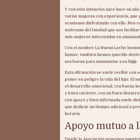
Y con esta intención nace hace un año
varias mujeres con experiencia, que 
ocasiones disfrutando con ello. Nos r
matronas del Insalud que nos facilit
más mujeres interesadas en amamantar
Con el nombre La Buena Leche hemos q
humor, también hemos querido desterr
sea buena para amamantar a su hij@.
Esta afirmación se suele recibir con 
poner en peligro la vida del hijo. El
el desarrollo emocional, con buena l
y buen carácter, con un buen desarro
con apoyo y bien informada suele disf
que dedicar un tiempo adicional a pre
horario.
Apoyo mutuo a l
Desde la Asociación ponemos nuestra 