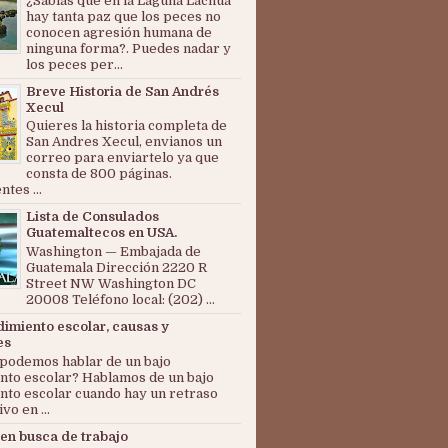
¿Sabías que en la Laguna Lachuá
hay tanta paz que los peces no
conocen agresión humana de
ninguna forma?. Puedes nadar y
los peces per...
Breve Historia de San Andrés
Xecul
Quieres la historia completa de
San Andres Xecul, envianos un
correo para enviartelo ya que
consta de 800 páginas.
tes ...
Lista de Consulados
Guatemaltecos en USA.
Washington — Embajada de
Guatemala Dirección 2220 R
Street NW Washington DC
20008 Teléfono local: (202) ...
dimiento escolar, causas y
es
podemos hablar de un bajo
nto escolar? Hablamos de un bajo
nto escolar cuando hay un retraso
ivo en ...
en busca de trabajo