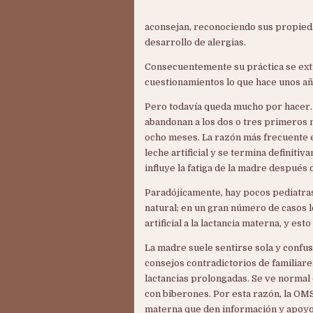
aconsejan, reconociendo sus propieda
desarrollo de alergias.
Consecuentemente su práctica se exti
cuestionamientos lo que hace unos año
Pero todavía queda mucho por hacer.
abandonan a los dos o tres primeros m
ocho meses. La razón más frecuente e
leche artificial y se termina definiti
influye la fatiga de la madre después d
Paradójicamente, hay pocos pediatras
natural; en un gran número de casos l
artificial a la lactancia materna, y est
La madre suele sentirse sola y conf
consejos contradictorios de familiar
lactancias prolongadas. Se ve normal
con biberones. Por esta razón, la OMS
materna que den información y apoyo 