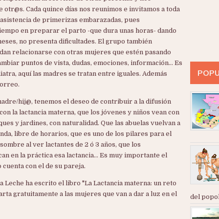
 otr@s. Cada quince días nos reunimos e invitamos a toda
 asistencia de primerizas embarazadas, pues
iempo en preparar el parto -que dura unas horas- dando
meses, no presenta dificultades. El grupo también
edan relacionarse con otras mujeres que estén pasando
ambiar puntos de vista, dudas, emociones, información... Es
POPU
ediatra, aquí las madres se tratan entre iguales. Además
orreo.
madre/hij@, tenemos el deseo de contribuir a la difusión
e con la lactancia materna, que los jóvenes y niños vean con
es y jardines, con naturalidad. Que las abuelas vuelvan a
da, libre de horarios, que es uno de los pilares para el
asombre al ver lactantes de 2 ó 3 años, que los
n en la práctica esa lactancia... Es muy importante el
 cuenta con el de su pareja.
Leche ha escrito el libro "La Lactancia materna: un reto
arta gratuitamente a las mujeres que van a dar a luz en el
del popol