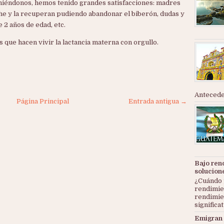
niéndonos, hemos tenido grandes satisfacciones: madres
he y la recuperan pudiendo abandonar el biberón, dudas y
e 2 años de edad, etc.
 que hacen vivir la lactancia materna con orgullo.
Anteceden
Página Principal
Entrada antigua →
Bajo ren
solucion
¿Cuándo 
rendimie
rendimie
significat
Emigran 