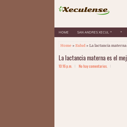
»
»
HOME
SAN ANDRES XECUL
Home
»
Salud
» La lactancia materna
La lactancia materna es el mej
10:16 p.m.
No hay comentarios.