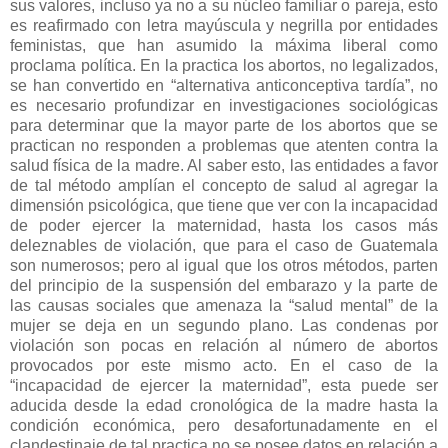
sus valores, incluso ya no a su núcleo familiar o pareja, esto
es reafirmado con letra mayúscula y negrilla por entidades
feministas, que han asumido la máxima liberal como
proclama política. En la practica los abortos, no legalizados,
se han convertido en “alternativa anticonceptiva tardía”, no
es necesario profundizar en investigaciones sociológicas
para determinar que la mayor parte de los abortos que se
practican no responden a problemas que atenten contra la
salud física de la madre. Al saber esto, las entidades a favor
de tal método amplían el concepto de salud al agregar la
dimensión psicológica, que tiene que ver con la incapacidad
de poder ejercer la maternidad, hasta los casos más
deleznables de violación, que para el caso de Guatemala
son numerosos; pero al igual que los otros métodos, parten
del principio de la suspensión del embarazo y la parte de
las causas sociales que amenaza la “salud mental” de la
mujer se deja en un segundo plano. Las condenas por
violación son pocas en relación al número de abortos
provocados por este mismo acto. En el caso de la
“incapacidad de ejercer la maternidad”, esta puede ser
aducida desde la edad cronológica de la madre hasta la
condición económica, pero desafortunadamente en el
clandestinaje de tal practica no se posee datos en relación a