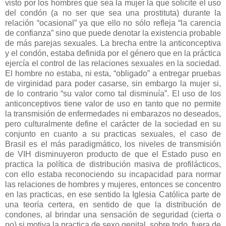
visto por los hombres que sea la mujer la que solicite el uso
del condón (a no ser que sea una prostituta) durante la
relación “ocasional” ya que ello no sólo refleja “la carencia
de confianza” sino que puede denotar la existencia probable
de más parejas sexuales. La brecha entre la anticonceptiva
y el condón, estaba definida por el género que en la práctica
ejercía el control de las relaciones sexuales en la sociedad.
El hombre no estaba, ni esta, “obligado” a entregar pruebas
de virginidad para poder casarse, sin embargo la mujer si,
de lo contrario “su valor como tal disminuía”. El uso de los
anticonceptivos tiene valor de uso en tanto que no permite
la transmisión de enfermedades ni embarazos no deseados,
pero culturalmente define el carácter de la sociedad en su
conjunto en cuanto a su practicas sexuales, el caso de
Brasil es el más paradigmático, los niveles de transmisión
de VIH disminuyeron producto de que el Estado puso en
practica la política de distribución masiva de profilácticos,
con ello estaba reconociendo su incapacidad para normar
las relaciones de hombres y mujeres, entonces se concentro
en las practicas, en ese sentido la Iglesia Católica parte de
una teoría certera, en sentido de que la distribución de
condones, al brindar una sensación de seguridad (cierta o
no) si motiva la practica de sexo genital, sobre todo, fuera de