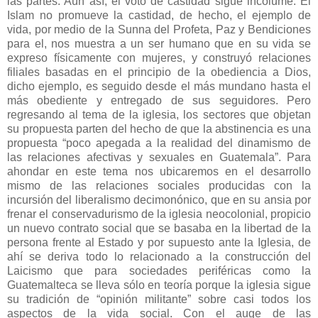
las partes. Aún así, el voto de castidad sigue incólume. El
Islam no promueve la castidad, de hecho, el ejemplo de
vida, por medio de la Sunna del Profeta, Paz y Bendiciones
para el, nos muestra a un ser humano que en su vida se
expreso físicamente con mujeres, y construyó relaciones
filiales basadas en el principio de la obediencia a Dios,
dicho ejemplo, es seguido desde el más mundano hasta el
más obediente y entregado de sus seguidores. Pero
regresando al tema de la iglesia, los sectores que objetan
su propuesta parten del hecho de que la abstinencia es una
propuesta “poco apegada a la realidad del dinamismo de
las relaciones afectivas y sexuales en Guatemala”. Para
ahondar en este tema nos ubicaremos en el desarrollo
mismo de las relaciones sociales producidas con la
incursión del liberalismo decimonónico, que en su ansia por
frenar el conservadurismo de la iglesia neocolonial, propicio
un nuevo contrato social que se basaba en la libertad de la
persona frente al Estado y por supuesto ante la Iglesia, de
ahí se deriva todo lo relacionado a la construcción del
Laicismo que para sociedades periféricas como la
Guatemalteca se lleva sólo en teoría porque la iglesia sigue
su tradición de “opinión militante” sobre casi todos los
aspectos de la vida social. Con el auge de las