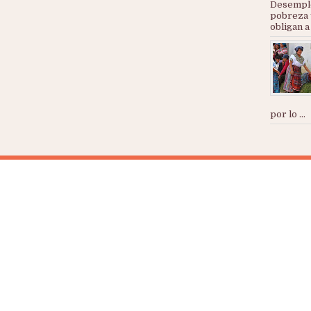
Desemple
pobreza 
obligan a
por lo ...