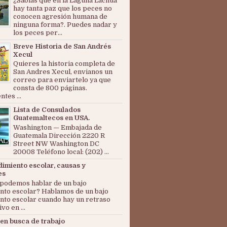
¿Sabías que en la Laguna Lachuá
hay tanta paz que los peces no
conocen agresión humana de
ninguna forma?. Puedes nadar y
los peces per...
Breve Historia de San Andrés
Xecul
Quieres la historia completa de
San Andres Xecul, envianos un
correo para enviartelo ya que
consta de 800 páginas.
tes ...
Lista de Consulados
Guatemaltecos en USA.
Washington — Embajada de
Guatemala Dirección 2220 R
Street NW Washington DC
20008 Teléfono local: (202) ...
dimiento escolar, causas y
es
podemos hablar de un bajo
nto escolar? Hablamos de un bajo
nto escolar cuando hay un retraso
ivo en ...
en busca de trabajo