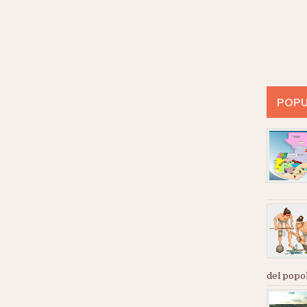
POPU
del popol