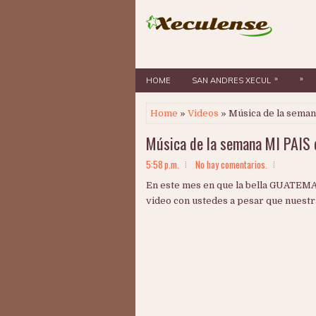
»
»
HOME
SAN ANDRES XECUL
Home
»
Videos
» Música de la seman
Música de la semana MI PAIS 
5:58 p.m.
No hay comentarios.
En este mes en que la bella GUATEMA
video con ustedes a pesar que nuestr