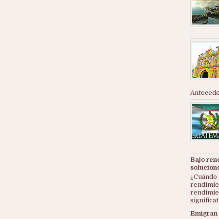
Anteceden
Bajo ren
solucion
¿Cuándo 
rendimie
rendimie
significat
Emigran 